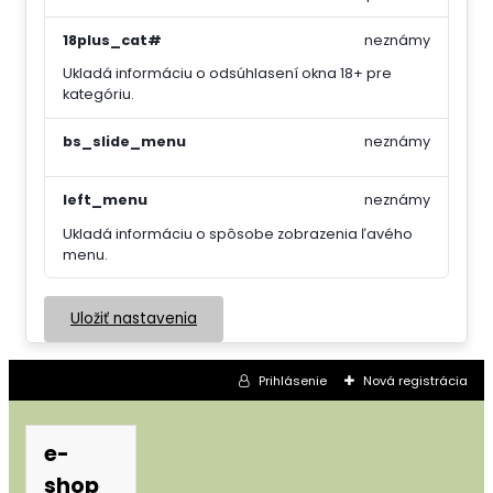
18plus_cat#
neznámy
Ukladá informáciu o odsúhlasení okna 18+ pre
kategóriu.
bs_slide_menu
neznámy
left_menu
neznámy
Ukladá informáciu o spôsobe zobrazenia ľavého
menu.
Uložiť nastavenia
Prihlásenie
Nová registrácia
e-
shop