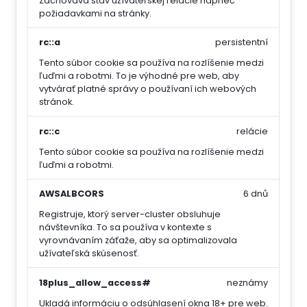
Zachováva stav užívateľskej relácie naprieč
požiadavkami na stránky.
rc::a
persistentní
Tento súbor cookie sa používa na rozlíšenie medzi
ľuďmi a robotmi. To je výhodné pre web, aby
vytvárať platné správy o používaní ich webových
stránok.
rc::c
relácie
Tento súbor cookie sa používa na rozlíšenie medzi
ľuďmi a robotmi.
AWSALBCORS
6 dnů
Registruje, ktorý server-cluster obsluhuje
návštevníka. To sa používa v kontexte s
vyrovnávaním záťaže, aby sa optimalizovala
užívateľská skúsenosť.
18plus_allow_access#
neznámy
Ukladá informáciu o odsúhlasení okna 18+ pre web.