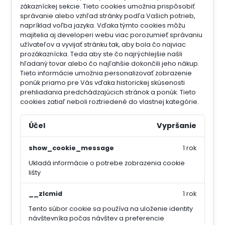
zákazníckej sekcie.
Tieto cookies umožnia prispôsobiť
správanie alebo vzhľad stránky podľa Vašich potrieb,
napríklad voľba jazyka.
Vďaka týmto cookies môžu
majitelia aj developeri webu viac porozumieť správaniu
užívateľov a vyvijať stránku tak, aby bola čo najviac
prozákaznícka. Teda aby ste čo najrýchlejšie našli
hľadaný tovar alebo čo najľahšie dokončili jeho nákup.
Tieto informácie umožnia personalizovať zobrazenie
ponúk priamo pre Vás vďaka historickej skúsenosti
prehliadania predchádzajúcich stránok a ponúk.
Tieto
cookies zatiaľ neboli roztriedené do vlastnej kategórie.
Účel
Vypršanie
show_cookie_message
1 rok
Ukladá informácie o potrebe zobrazenia cookie
lišty
__zlcmid
1 rok
Tento súbor cookie sa používa na uloženie identity
návštevníka počas návštev a preferencie