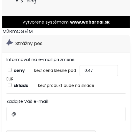
Blog
Vytvorené systémom
www.webareal.sk
M2RmOGE1M
Strážny pes
Informovať na e-mail pri zmene:
ceny
keď cena klesne pod
EUR
skladu
keď produkt bude na sklade
Zadajte Váš e-mail: