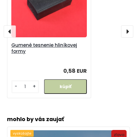
Gumené tesnenie hliníkovej
formy
0,58 EUR
-
+
mohlo by vás zaujať
vyskúšajte
zľava