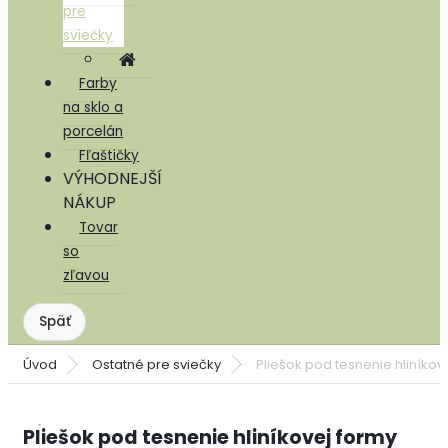
pre
sviečky
Farby
na sklo a
porcelán
Fľaštičky
VÝHODNEJŠÍ
NÁKUP
Tovar
so
zľavou
Úvod
Ostatné pre sviečky
Pliešok pod tesnenie hliníkov
Pliešok pod tesnenie hliníkovej formy