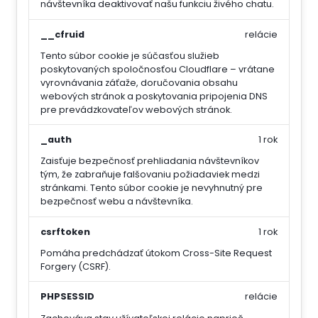
návštevníka deaktivovať našu funkciu živého chatu.
__cfruid
relácie
Tento súbor cookie je súčasťou služieb
poskytovaných spoločnosťou Cloudflare – vrátane
vyrovnávania záťaže, doručovania obsahu
webových stránok a poskytovania pripojenia DNS
pre prevádzkovateľov webových stránok.
_auth
1 rok
Zaisťuje bezpečnosť prehliadania návštevníkov
tým, že zabraňuje falšovaniu požiadaviek medzi
stránkami. Tento súbor cookie je nevyhnutný pre
bezpečnosť webu a návštevníka.
csrftoken
1 rok
Pomáha predchádzať útokom Cross-Site Request
Forgery (CSRF).
PHPSESSID
relácie