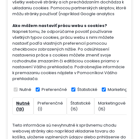
všetky webové stránky a ich prechádzaním dochádza k
ukladaniu cookies. Pomocou partnerských skriptov, ktoré
môžu stránky používať (napríklad Google analytics
Ako môžem nastaviť prácu webu s cookies?
Napriek tomu, že odporúčame povoliť používanie
všetkých typov cookies, prácu webu s nimi môžete
nastaviť podľa vlastných preferencií pomocou
checkboxov zobrazených nižšie. Po odsúhlasení
nastavenia práce s cookies môžete zmeniť svoje
rozhodnutie zmazaním či editáciou cookies priamo v
nastavení Vášho prehliadača. Podrobnejšie informácie
k premazaniu cookies nájdete v Pomocníkovi Vášho
prehliadača.
Nutné
Preferenčné
Štatistické
Marketingové
Nutné
Preferenčné
Štatistické
Marketingové
Ne
(13)
(1)
(15)
(15)
(7)
Tieto informácie sú nevyhnutné k správnemu chodu
webovej stránky ako napríklad vkladanie tovaru do
košíka, uloženie vyplnených údajov alebo prihlásenie do