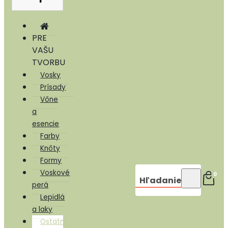
PRE
VAŠU
TVORBU
Vosky
Prísady
Vône
a
esencie
Farby
Knôty
Formy
Voskové
0
Hľadanie
perá
Lepidlá
a laky
Ostatné