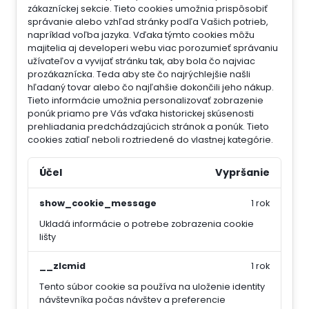
zákazníckej sekcie.
Tieto cookies umožnia prispôsobiť
správanie alebo vzhľad stránky podľa Vašich potrieb,
napríklad voľba jazyka.
Vďaka týmto cookies môžu
majitelia aj developeri webu viac porozumieť správaniu
užívateľov a vyvijať stránku tak, aby bola čo najviac
prozákaznícka. Teda aby ste čo najrýchlejšie našli
hľadaný tovar alebo čo najľahšie dokončili jeho nákup.
Tieto informácie umožnia personalizovať zobrazenie
ponúk priamo pre Vás vďaka historickej skúsenosti
prehliadania predchádzajúcich stránok a ponúk.
Tieto
cookies zatiaľ neboli roztriedené do vlastnej kategórie.
Účel
Vypršanie
show_cookie_message
1 rok
Ukladá informácie o potrebe zobrazenia cookie
lišty
__zlcmid
1 rok
Tento súbor cookie sa používa na uloženie identity
návštevníka počas návštev a preferencie