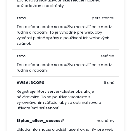
Zachováva stav užívateľskej relácie naprieč
požiadavkami na stránky.
rc::a
persistentní
Tento súbor cookie sa používa na rozlíšenie medzi
ľuďmi a robotmi. To je výhodné pre web, aby
vytvárať platné správy o používaní ich webových
stránok.
rc::c
relácie
Tento súbor cookie sa používa na rozlíšenie medzi
ľuďmi a robotmi.
AWSALBCORS
6 dnů
Registruje, ktorý server-cluster obsluhuje
návštevníka. To sa používa v kontexte s
vyrovnávaním záťaže, aby sa optimalizovala
užívateľská skúsenosť.
18plus_allow_access#
neznámy
Ukladá informáciu o odsúhlasení okna 18+ pre web.