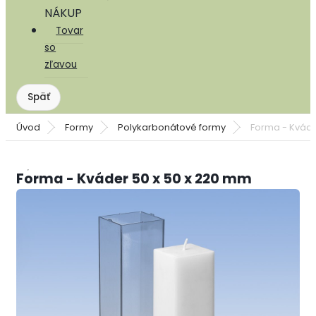
NÁKUP
Tovar
so
zľavou
Úvod
Formy
Polykarbonátové formy
Forma - Kváde
Forma - Kváder 50 x 50 x 220 mm