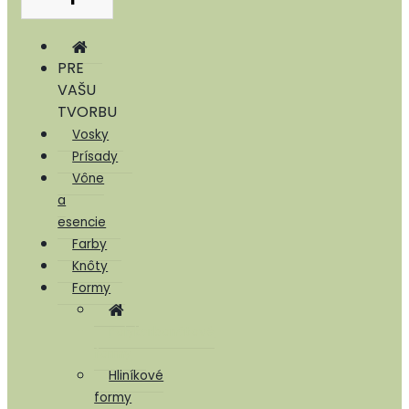
PRE
VAŠU
TVORBU
Vosky
Prísady
Vône
a
esencie
Farby
Knôty
Formy
Polykarbonátové
formy
Hliníkové
formy