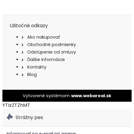
Užitočné odkazy
Ako nakupovať
Obchodné podmienky
Odstúpenie od zmluvy
Ďalšie informácie
Kontakty
Blog
Vytvorené systémom
www.webareal.sk
YTIzZTZhMT
Strážny pes
Informovať na e-mail pri zmene: