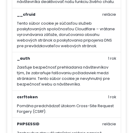
návštevníka deaktivovať našu funkciu živého chatu.
__cfruid
relácie
Tento súbor cookie je súčasťou služieb
poskytovaných spoločnosťou Cloudflare – vrátane
vyrovnávania záťaže, doručovania obsahu
webových stránok a poskytovania pripojenia DNS
pre prevádzkovateľov webových stránok.
_auth
1 rok
Zaisťuje bezpečnosť prehliadania návštevníkov
tým, že zabraňuje falšovaniu požiadaviek medzi
stránkami. Tento súbor cookie je nevyhnutný pre
bezpečnosť webu a návštevníka.
csrftoken
1 rok
Pomáha predchádzať útokom Cross-Site Request
Forgery (CSRF).
PHPSESSID
relácie