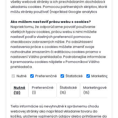
všetky webové stránky a ich prechádzaním dochádza k
ukladaniu cookies. Pomocou partnerských skriptov, ktoré
môžu stránky používať (napríklad Google analytics
Ako môžem nastaviť prácu webu s cookies?
Napriek tomu, že odporúčame povoliť používanie
všetkých typov cookies, prácu webu s nimi môžete
nastaviť podľa vlastných preferencií pomocou
checkboxov zobrazených nižšie. Po odsúhlasení
nastavenia práce s cookies môžete zmeniť svoje
rozhodnutie zmazaním či editáciou cookies priamo v
nastavení Vášho prehliadača. Podrobnejšie informácie
k premazaniu cookies nájdete v Pomocníkovi Vášho
prehliadača.
Nutné
Preferenčné
Štatistické
Marketingové
Nutné
Preferenčné
Štatistické
Marketingové
Ne
(13)
(1)
(15)
(15)
(7)
Tieto informácie sú nevyhnutné k správnemu chodu
webovej stránky ako napríklad vkladanie tovaru do
košíka, uloženie vyplnených údajov alebo prihlásenie do