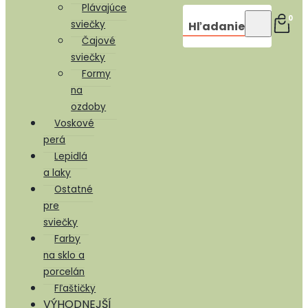
Plávajúce
0
sviečky
Hľadanie
Čajové
sviečky
Formy
na
ozdoby
Voskové
perá
Lepidlá
a laky
Ostatné
pre
sviečky
Farby
na sklo a
porcelán
Fľaštičky
VÝHODNEJŠÍ