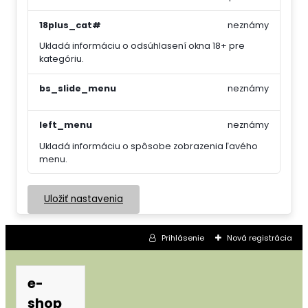
18plus_cat#
neznámy
Ukladá informáciu o odsúhlasení okna 18+ pre
kategóriu.
bs_slide_menu
neznámy
left_menu
neznámy
Ukladá informáciu o spôsobe zobrazenia ľavého
menu.
Uložiť nastavenia
Prihlásenie
Nová registrácia
e-
shop