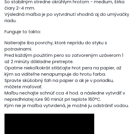
So stabilným stredne okrúhlym hrotom - medium, šírka
čiary 2-4 mm.
Výsledná maľba je po vytvrdnutí vhodná aj do umývačky
riadu.
Funguje to takto:
Natierajte iba povrchy, ktoré neprídu do styku s
potravinami.
Pred každým použitím pero so zatvoreným uzáverom 1
až 2 minúty dôkladne pretrepte.
Opatrne niekoľkokrát stláčajte hrot pera na papier, až
kým sa viditeľne nenapumpuje do hrotu farba.
Spravte skúšobný ťah na papier a ak je v poriadku,
môžete maľovať.
Maľbu nechajte schnúť cca 4 hod. a následne vytvrdiť v
nepredhriatej rúre 90 minút pri teplote 160°C.
Kým nie je maľba vytvrdená, je možné ju odstrániť vodou.