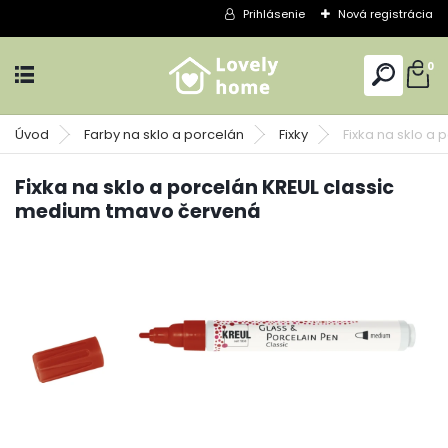
Prihlásenie
Nová registrácia
0
Úvod
Farby na sklo a porcelán
Fixky
Fixka na sklo a
Fixka na sklo a porcelán KREUL classic
medium tmavo červená